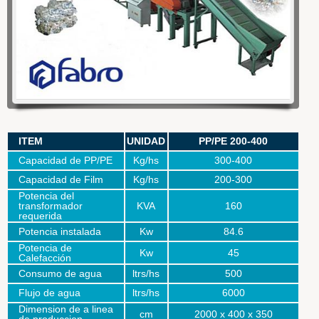
WOWSlider.com
ITEM
UNIDAD
PP/PE 200-400
Capacidad de PP/PE
Kg/hs
300-400
Capacidad de Film
Kg/hs
200-300
Potencia del
transformador
KVA
160
requerida
Potencia instalada
Kw
84.6
Potencia de
Kw
45
Calefacción
Consumo de agua
ltrs/hs
500
Flujo de agua
ltrs/hs
6000
Dimension de a linea
cm
2000 x 400 x 350