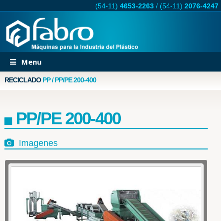
(54-11)
4653-2263
/
(54-11)
2076-4247
Menu
RECICLADO
PP / PP/PE 200-400
PP/PE 200-400
Imagenes