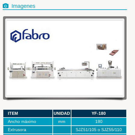
Imagenes
WOWSlider.com
ITEM
UNIDAD
YF-180
Ancho máximo
mm
180
Extrusora
SJZ51/105 o SJZ55/110