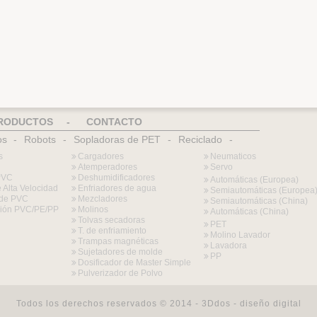
RODUCTOS
-
CONTACTO
os
-
Robots
-
Sopladoras de PET
-
Reciclado
-
s
Cargadores
Neumaticos
Atemperadores
Servo
PVC
Deshumidificadores
Automáticas (Europea)
 Alta Velocidad
Enfriadores de agua
Semiautomáticas (Europea
l de PVC
Mezcladores
Semiautomáticas (China)
sión PVC/PE/PP
Molinos
Automáticas (China)
Tolvas secadoras
PET
T. de enfriamiento
Molino Lavador
Trampas magnéticas
Lavadora
Sujetadores de molde
PP
Dosificador de Master Simple
Pulverizador de Polvo
Todos los derechos reservados © 2014 -
3Ddos - diseño digital