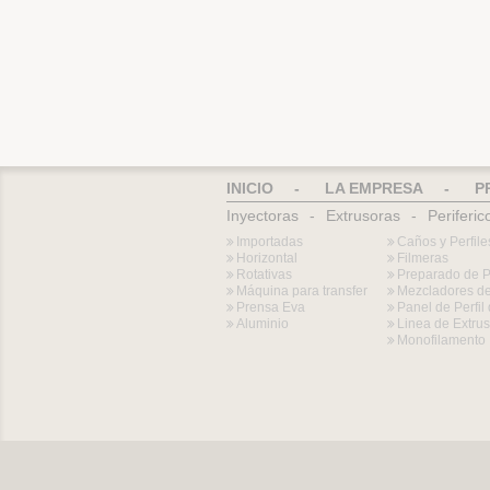
INICIO
-
LA EMPRESA
-
P
Inyectoras
-
Extrusoras
-
Periferic
Importadas
Caños y Perfile
Horizontal
Filmeras
Rotativas
Preparado de 
Máquina para transfer
Mezcladores de
Prensa Eva
Panel de Perfi
Aluminio
Linea de Extru
Monofilamento