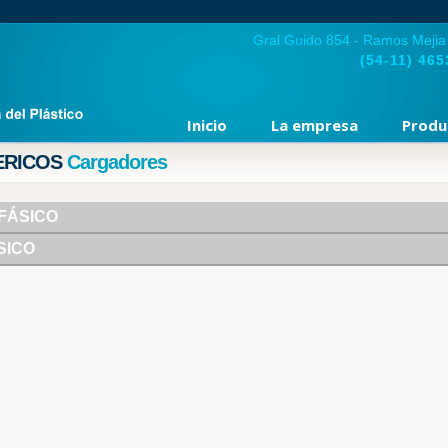
Gral Guido 854 - Ramos Mejia
(54-11)
465
Inicio
La empresa
Produ
ERICOS
Cargadores
FÁSICO
SICO