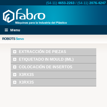
(54-11)
4653-2263
/
(54-11)
2076-4247
Menu
ROBOTS
Servo
EXTRACCIÓN DE PIEZAS
ETIQUETADO IN MOULD (IML)
COLOCACIÓN DE INSERTOS
X3RX3S
X3RX3S