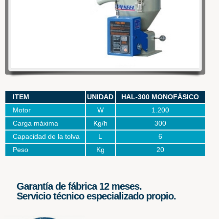
WOWSlider.com
ITEM
UNIDAD
HAL-300 MONOFÁSICO
Motor
W
1.200
Carga máxima
Kg/h
300
Capacidad de la tolva
L
6
Peso
Kg
20
Garantía de fábrica 12 meses.
Servicio técnico especializado propio.