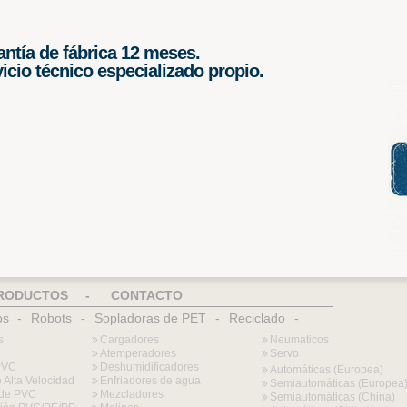
ntía de fábrica 12 meses.
icio técnico especializado propio.
RODUCTOS
-
CONTACTO
os
-
Robots
-
Sopladoras de PET
-
Reciclado
-
s
Cargadores
Neumaticos
Atemperadores
Servo
PVC
Deshumidificadores
Automáticas (Europea)
 Alta Velocidad
Enfriadores de agua
Semiautomáticas (Europea
l de PVC
Mezcladores
Semiautomáticas (China)