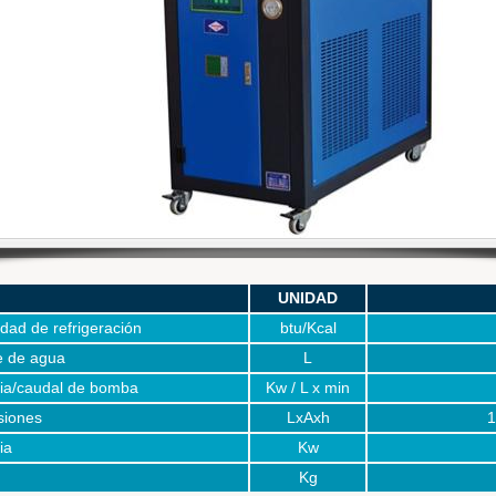
WOWSlide
UNIDAD
dad de refrigeración
btu/Kcal
e de agua
L
ia/caudal de bomba
Kw / L x min
siones
LxAxh
1
ia
Kw
Kg