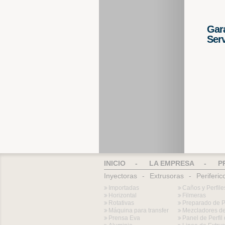
Gara
Serv
INICIO
-
LA EMPRESA
-
P
Inyectoras
-
Extrusoras
-
Periferic
Importadas
Caños y Perfile
Horizontal
Filmeras
Rotativas
Preparado de 
Máquina para transfer
Mezcladores de
Prensa Eva
Panel de Perfi