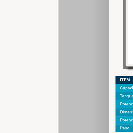
ITEM
Capaci
Tanqu
Potenc
Dimen
Potenc
Peso