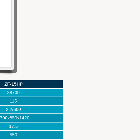
r.com
ZF-15HP
38700
115
2.2/600
700x850x1420
17.5
550