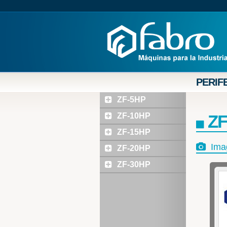
PERIF
ZF-5HP
ZF-10HP
ZF
ZF-15HP
Ima
ZF-20HP
ZF-30HP