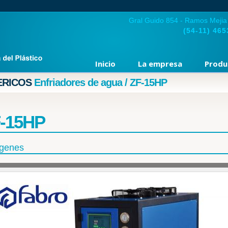
Gral Guido 854 - Ramos Mejia
(54-11)
465
Inicio
La empresa
Produ
ERICOS
Enfriadores de agua / ZF-15HP
-15HP
genes