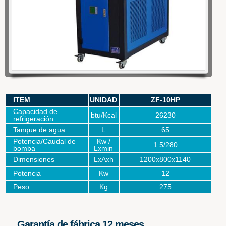
WOWSlider.com
ITEM
UNIDAD
ZF-10HP
Capacidad de
btu/Kcal
26230
refrigeración
Tanque de agua
L
65
Potencia/Caudal de
Kw /
1.5/280
bomba
Lxmin
Dimensiones
LxAxh
1200x800x1140
Potencia
Kw
12
Peso
Kg
275
Garantía de fábrica 12 meses.