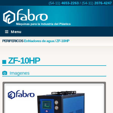
(54-11)
4653-2263
/
(54-11)
2076-4247
Menu
PERIFERICOS
Enfriadores de agua / ZF-10HP
ZF-10HP
Imagenes