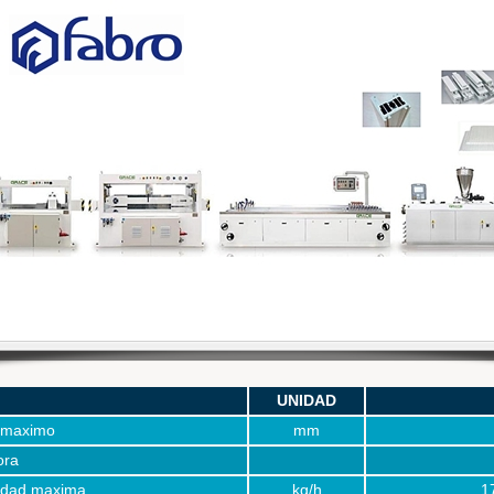
WOWSlide
UNIDAD
 maximo
mm
ora
idad maxima
kg/h
1