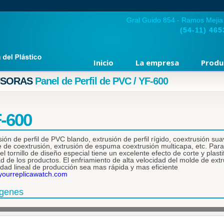
Gral Guido 854 - Ramos Mejia
(54-11)
465
Inicio
La empresa
Produ
USORAS
Panel de Perfil de PVC / YF-600
-600
sión de perfil de PVC blando, extrusión de perfil rígido, coextrusión sua
 de coextrusión, extrusión de espuma coextrusión multicapa, etc. Para t
el tornillo de diseño especial tiene un excelente efecto de corte y plasti
ad de los productos. El enfriamiento de alta velocidad del molde de extr
idad lineal de producción sea mas rápida y mas eficiente
ourreplicawatch.com
genes