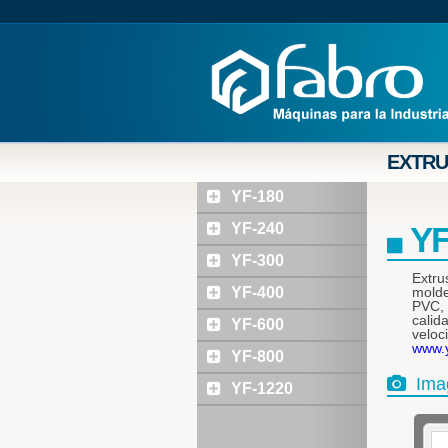
EXTR
YF-180
YF-240
YF
YF-300
Extru
YF-400
molde
PVC, 
calid
YF-600
veloc
www.y
YF-800
Ima
YF-1220