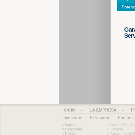
Potenc
Gara
Serv
INICIO
-
LA EMPRESA
-
P
Inyectoras
-
Extrusoras
-
Periferic
Importadas
Caños y Perfile
Horizontal
Filmeras
Rotativas
Preparado de 