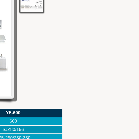
r.com
YF-600
600
SJZ80/156
75-250/250-350