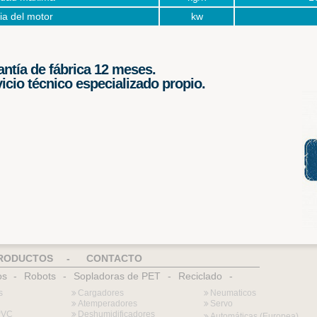
ia del motor
kw
ntía de fábrica 12 meses.
icio técnico especializado propio.
RODUCTOS
-
CONTACTO
os
-
Robots
-
Sopladoras de PET
-
Reciclado
-
s
Cargadores
Neumaticos
Atemperadores
Servo
PVC
Deshumidificadores
Automáticas (Europea)